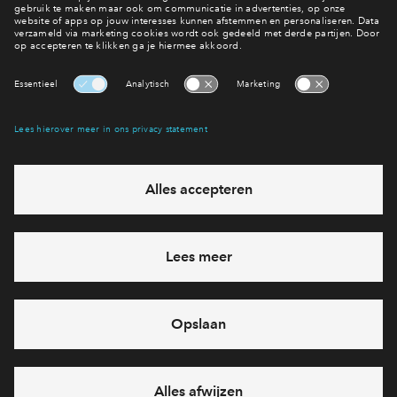
De woningen
Interesse? Meld je dan snel aan
Hiermee blijf je op de hoogte van het belangrijkste nieuws en
eventuele projecten
Ja, ik wil mij aanmelden
Heb je een vraag en wil je direct antwoord? Bel ons op
088 -
712 26 85
6 dagen per week beschikbaar (behalve tijdens
feestdagen)
vandaag gesloten, maandag zijn we vanaf
09:00 uur weer
bereikbaar