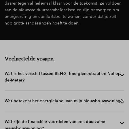
daarentegen al helemaal klaar voor de toekomst. Ze voldoen
aan de nieuwste duurzaamheidseisen en zijn ontworpen om
energiezuinig en comfortabel te wonen, zonder dat je zelf
nog grote aanpassingen hoeft te doen.
Veelgestelde vragen
Wat is het verschil tussen BENG, Energieneutraal en Nul-op-
de-Meter?
BENG (Bijna Energie Neutraal Gebouw):
Sinds 2021
Wat betekent het energielabel van mijn nieuwbouwwoning?
moeten alle nieuwbouwwoningen voldoen aan de
BENG-eisen. Dit betekent dat de woning zeer
energiezuinig is, met goede isolatie en efficiënte
Elke woning krijgt een energielabel dat aangeeft hoe
Wat zijn de financiële voordelen van een duurzame
installaties. Een BENG-woning kan (maar hoeft niet
energiezuinig de woning is. Bij nieuwbouw ontvang je
nieuwbouwwoning?
altijd) zelf energie op te wekken, bijvoorbeeld via