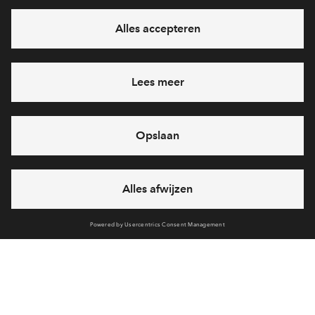
eventuele projecten
netbeheerkosten betaalt.
Ja, ik wil mij aanmelden
Heb je een vraag en wil je direct antwoord? Bel ons op
088 -
712 26 85
6 dagen per week beschikbaar (behalve tijdens
feestdagen)
vandaag van
09:00 - 18:00 uur
via chat en telefoon
Cookies
Over BPD
Disclaimer