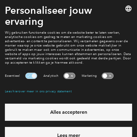
NHG biedt consumenten een vangnet in slechte tijden en
deze zekerheid waarderen hypotheekverstrekkers vaak met
een lagere hypotheekrente voor de klant. Meer weten? Lees
verder op de
website van NHG
Welke woning kies je?
Actueel aanbod
Interesse? Meld je dan snel aan
Hiermee blijf je op de hoogte van het belangrijkste nieuws en
eventuele projecten
Ja, ik wil mij aanmelden