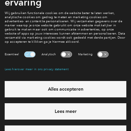
1e Kerst in je nieuwe huis, of juist de laatste in je
oude woning. Waar je de feestdagen ook
doorbrengt, we wensen je alvast hele gezellige
dagen toe!
Interesse? Meld je dan snel aan
Hiermee blijf je op de hoogte van het belangrijkste nieuws en
eventuele projecten
Ja, ik wil mij aanmelden
Heb je een vraag en wil je direct antwoord? Bel ons op
088 -
712 26 85