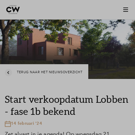
TERUG NAAR HET NIEUWSOVERZICHT
Start verkoopdatum Lobben
- fase 1b bekend
14 februari '24
Zet alvast in je agenda! Op woensdag 21