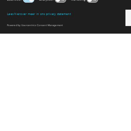
Winkelen
Uitgaan
Sport & spel
Reset filter
Neem