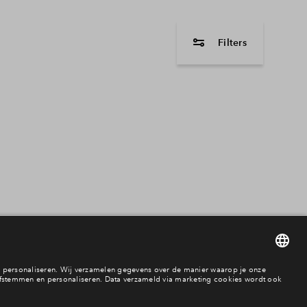
Filters
woningtype
Hoekwoning
Tussenwoning
2 onder 1 kapwon
Vrijstaande wonin
Beschikbaarheid
In aanbouw / bew