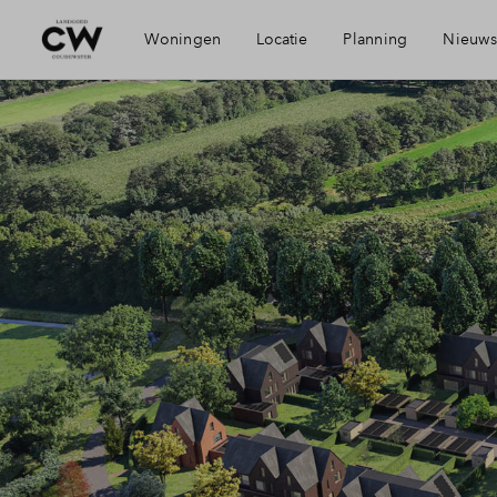
Woningen
Locatie
Planning
Nieuws
Bereikbaarheid
Mij
Voorzieningen
Fin
Duurzaamheid
Fin
Rosmalen
Toe
Geschiedenis
Won