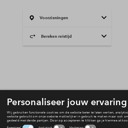
Voorzieningen
Bereken reistijd
Selecteer vervoermiddel
Selecteer vervoermiddel
10min
30min
60min
Onderwijs
Voorzieningen
Bereikbaarheid