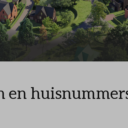
swijzer
lgestelde vragen
tact
n en huisnummer