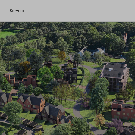
Service
n Eigen Huis
anciële check
anciering
wijzing
ing kopen