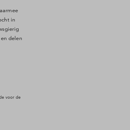
daarmee
cht in
wsgierig
 en delen
ode voor de