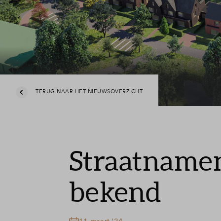
Lee
Vee
Con
TERUG NAAR HET NIEUWSOVERZICHT
Straatname
bekend
11 maart '24