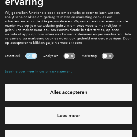
info@boumij.nl
Lees ook het stappenplan van UNICwonen
T 073 - 61 22 344
Woningen
Interesse? Meld je dan snel aan
Hiermee blijf je op de hoogte van het belangrijkste nieuws en
eventuele projecten
Ja, ik wil mij aanmelden
Heb je een vraag en wil je direct antwoord? Bel ons op
088 -
712 26 85