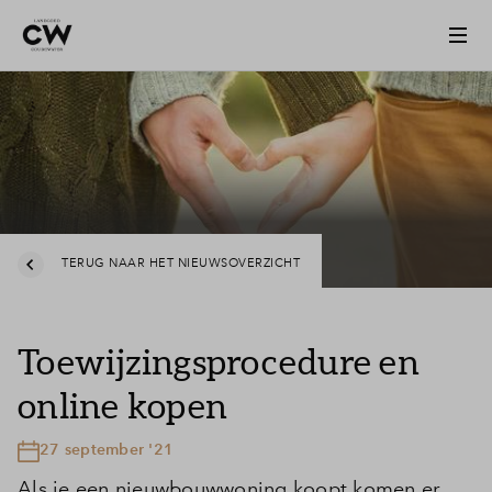
TERUG NAAR HET NIEUWSOVERZICHT
Toewijzingsprocedure en
online kopen
27 september '21
Als je een nieuwbouwwoning koopt komen er