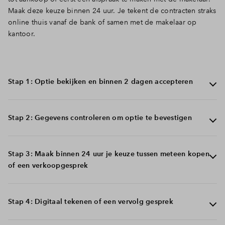
Maak deze keuze binnen 24 uur. Je tekent de contracten straks
online thuis vanaf de bank of samen met de makelaar op
kantoor.
Stap 1: Optie bekijken en binnen 2 dagen accepteren
In je Mijn Eigen Huis Omgeving kan je zien op welk
Stap 2: Gegevens controleren om optie te bevestigen
bouwnummer je een optie hebt gekregen. Je hebt nu 2
dagen de tijd om deze optie te accepteren.
Om je optie te kunnen bevestigen hebben we enkele
Stap 3: Maak binnen 24 uur je keuze tussen meteen kopen
gegevens van je nodig. Vul deze gegevens aan zodat je
of een verkoopgesprek
zeker weet dat jouw bouwnummer gereserveerd blijft.
Nadat je jouw gegevens hebt aangevuld maak je binnen
Stap 4: Digitaal tekenen of een vervolg gesprek
24 uur een keuze tussen meteen overgaan tot aankoop of
een afspraak met de makelaar.